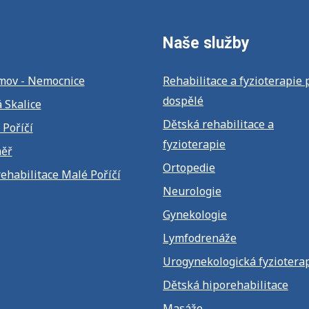
Naše služby
mov - Nemocnice
Rehabilitace a fyzioterapie 
dospělé
 Skalice
Dětská rehabilitace a
 Poříčí
fyzioterapie
měř
Ortopedie
ehabilitace Malé Poříčí
Neurologie
Gynekologie
Lymfodrenáže
Urogynekologická fyziotera
Dětská hiporehabilitace
Masáže