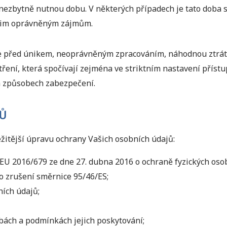
ezbytně nutnou dobu. V některých případech je tato doba s
našim oprávněným zájmům.
e před únikem, neoprávněným zpracováním, náhodnou ztrát
tření, která spočívají zejména ve striktním nastavení příst
ých způsobech zabezpečení.
Ů
ežitější úpravu ochrany Vašich osobních údajů:
U 2016/679 ze dne 27. dubna 2016 o ochraně fyzických osob
o zrušení směrnice 95/46/ES;
ních údajů;
žbách a podmínkách jejich poskytování;