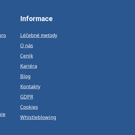
Informace
pro
Léčebné metody
O nás
Ceník
Kariéra
Blog
Kontakty
GDPR
Cookies
pie
Whistleblowing