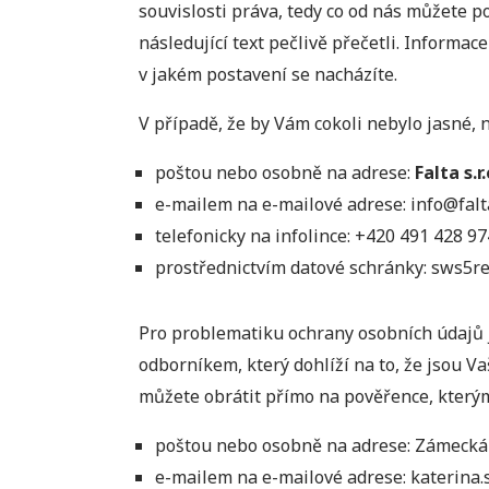
souvislosti práva, tedy co od nás můžete p
následující text pečlivě přečetli. Informac
v jakém postavení se nacházíte.
V případě, že by Vám cokoli nebylo jasné, 
poštou nebo osobně na adrese:
Falta s.r.
e-mailem na e-mailové adrese: info@falt
telefonicky na infolince: +420 491 428 97
prostřednictvím datové schránky: sws5re
Pro problematiku ochrany osobních údajů js
odborníkem, který dohlíží na to, že jsou V
můžete obrátit přímo na pověřence, kterým
poštou nebo osobně na adrese: Zámecká 
e-mailem na e-mailové adrese: katerina.