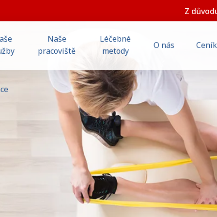
Z důvodu plánova
aše
Naše
Léčebné
O nás
Ceník
užby
pracoviště
metody
ace