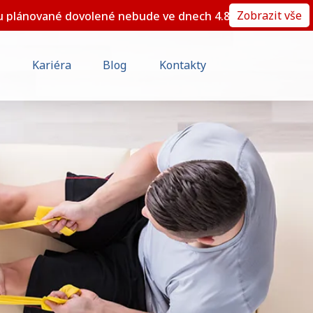
Zobrazit vše
né dovolené nebude ve dnech 4.8., 10.8. a 11.8.2026 ordi
Kariéra
Blog
Kontakty