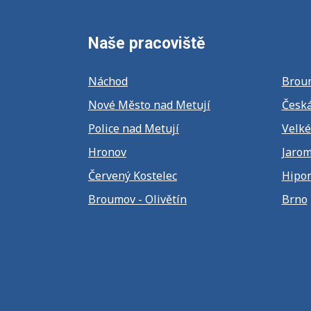
Naše pracoviště
Náchod
Brou
Nové Město nad Metují
Česká
Police nad Metují
Velké
Hronov
Jaro
Červený Kostelec
Hipor
Broumov - Olivětín
Brno