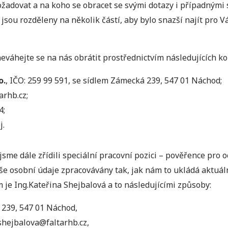
ožadovat a na koho se obracet se svými dotazy i případnými 
e jsou rozděleny na několik částí, aby bylo snazší najít pro 
neváhejte se na nás obrátit prostřednictvím následujících ko
o.
, IČO: 259 99 591, se sídlem Zámecká 239, 547 01 Náchod;
arhb.cz;
4;
j.
me dále zřídili speciální pracovní pozici – pověřence pro 
aše osobní údaje zpracovávány tak, jak nám to ukládá aktuáln
 je Ing.Kateřina Shejbalová a to následujícími způsoby:
239, 547 01 Náchod,
shejbalova@faltarhb.cz,