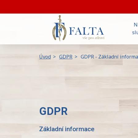
N
sl
Úvod
>
GDPR
>
GDPR - Základní inform
GDPR
Základní informace