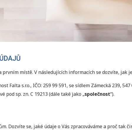
 ÚDAJŮ
prvním místě. V následujících informacích se dozvíte, jak 
st Falta s.r.o., IČO: 259 99 591, se sídlem Zámecká 239, 54
 pod sp. zn. C 19213 (dále také jako „
společnost
“).
m. Dozvíte se, jaké údaje o Vás zpracováváme a proč tak činí