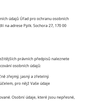
bních údajů Úřad pro ochranu osobních
dlí na adrese Pplk. Sochora 27, 170 00
žitějších právních předpisů naleznete
acování osobních údajů:
ě zřejmý, jasný a zřetelný.
účelem, pro nějž Vaše údaje
ované. Osobní údaje, které jsou nepřesné,