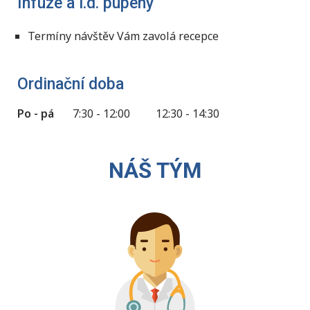
Infuze a i.d. pupeny
Termíny návštěv Vám zavolá recepce
Ordinační doba
Po - pá
7:30 - 12:00
12:30 - 14:30
NÁŠ TÝM