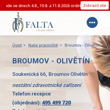
Zobrazit vše
 plánované dovolené nebude ve dnech 4.8., 10.8. a 11.8.2
Úvod
>
Naše pracoviště
>
Broumov - Olivětín
BROUMOV - OLIVĚTÍN
Soukenická 66, Broumov Olivětín
nestátní zdravotnické zařízení
Telefon recepce
495 499 720
(objednání):