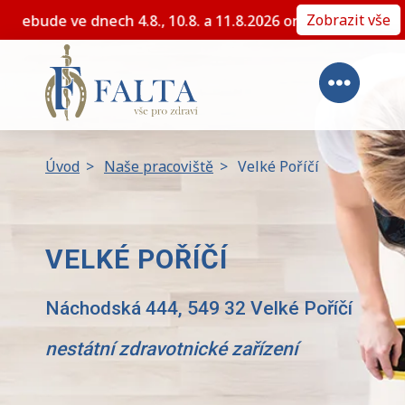
Zobrazit vše
důvodu plánované dovolené nebude ve dnech 4.8., 10.8. a 
Úvod
>
Naše pracoviště
>
Velké Poříčí
VELKÉ POŘÍČÍ
Náchodská 444, 549 32 Velké Poříčí
nestátní zdravotnické zařízení