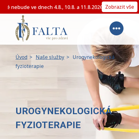
Zobrazit vše
Z důvodu plánované dovolené nebude ve dnech 4.8., 10.8
Úvod
>
Naše služby
>
Urogynekologická
fyzioterapie
UROGYNEKOLOGICKÁ
FYZIOTERAPIE